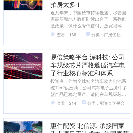
拍房太多！
近几年来，中国楼市持续低迷，尽管国
家高层和地方政府陆续出台了一系列刺
激政策，像什么降低首付、放宽限购、
下调房贷利率等等，但依然无法阻止房
查看：139
分类：广晟优配
价下跌。最近，著名的经济....
易倍策略平台 深科技: 公司
车规级芯片严格遵循汽车电
子行业核心标准和体系
投资者：作为全球知名汽车动力电池系
统Tier2供应商，公司汽车电子业务中多
款产品已稳定量产。请问在车规级芯片
封装领域，是否已针对动力电池管理系
查看：214
分类：配资查询平台
统（BMS）、车载....
惠仁配资 北信源: 承接国家