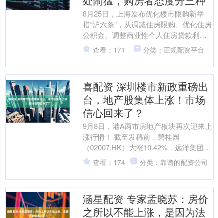
处闹猛，购房者态度分三种
8月25日，上海发布优化楼市限购新举
措“沪六条”，从调减住房限购、优化住房
公积金、调整商业性个人住房贷款利率
定价机制、完善个人住房房产税等多维
查看：171
分类：正规配资平台
度发力，为楼市注入....
喜配资 深圳楼市新政重磅出
台，地产股集体上涨！市场
信心回来了？
9月8日，港A两市房地产板块再次迎来上
涨行情！ 截至发稿前，碧桂园
（02007.HK）大涨10.42%，远洋集团
（03377.HK）涨4.2%，万科企业
查看：174
分类：靠谱的配资公司
（022....
涵星配资 专家孟晓苏：房价
之所以不能上涨，是因为法