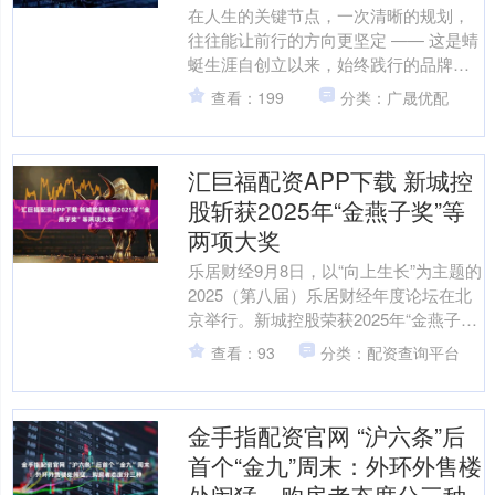
在人生的关键节点，一次清晰的规划，
往往能让前行的方向更坚定 —— 这是蜻
蜓生涯自创立以来，始终践行的品牌信
念。作为专注于升学规划与职业发展的
查看：199
分类：广晟优配
专业服务平台，蜻蜓生....
汇巨福配资APP下载 新城控
股斩获2025年“金燕子奖”等
两项大奖
乐居财经9月8日，以“向上生长”为主题的
2025（第八届）乐居财经年度论坛在北
京举行。新城控股荣获2025年“金燕子
奖”、“2025年社会责任标杆企业”。 “金....
查看：93
分类：配资查询平台
金手指配资官网 “沪六条”后
首个“金九”周末：外环外售楼