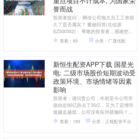
重点项目不计成本, 为国家荣
誉而战
投资者提问： 网传公司拖欠员工工资很
久了是否属实？ 董秘回答(北信源
SZ300352)： 尊敬的投资者，感谢您对
北信源的关注与信任。一直以来，北信
查看：89
分类：广晟优配
源都承接了大量....
新恒生配资APP下载 国星光
电: 二级市场股价短期波动受
政策环境、市场情绪等因素
影响
投资者：请问贵公司，年初至今公司市
值由近90亿跌去了35亿，又为了定增市
值越走越低，公司没有应对措施吗？还
是定增价很低，需要下浮公司市值？ 国
查看：189
分类：正规配资平台
星光电董秘：您好，....