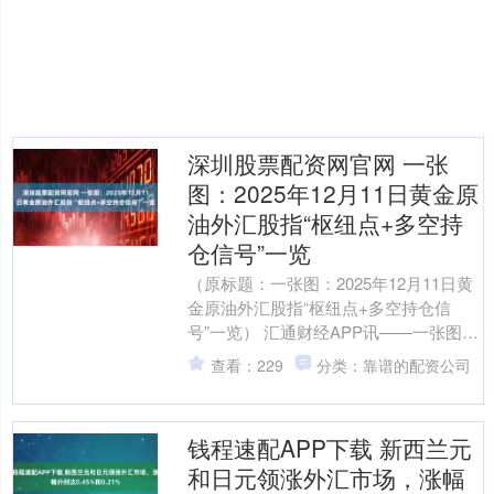
深圳股票配资网官网 一张
图：2025年12月11日黄金原
油外汇股指“枢纽点+多空持
仓信号”一览
（原标题：一张图：2025年12月11日黄
金原油外汇股指“枢纽点+多空持仓信
号”一览） 汇通财经APP讯——一张图：
2025年12月11日黄金原油外汇股指“枢
查看：229
分类：靠谱的配资公司
纽....
钱程速配APP下载 新西兰元
和日元领涨外汇市场，涨幅