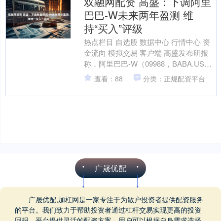
双融网配资 高盛：下调阿里
巴巴-W未来两年盈测 维
持“买入”评级
热点栏目 自选股 数据中心 行情中心 资
金流向 模拟交易 客户端 高盛发布研报
称，阿里巴巴-W（09988，BABA.US）
截至今年6月底止首财季云业务及资本
查看：88
分类：正规配资平台
开....
广晟优配
广晟优配,加杠网是一家专注于为散户投资者提供配资服务
的平台。我们致力于帮助投资者通过杠杆交易实现更高的投资
回报。平台提供灵活的配资方案，用户可以根据自身需求选择