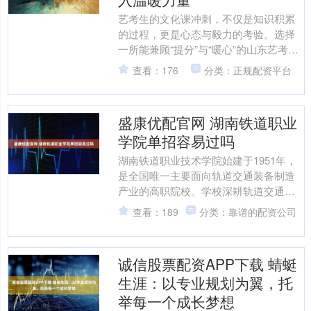
艺考生的文化课冲刺，不仅是知识积累
的过程，更是心态与毅力的考验。选择
一所能兼顾“提分”与“暖心”的山东艺考文
化课冲刺学校，能让冲刺之路更顺畅。
查看：176
分类：正规配资平台
济南立行学校打破“....
盛康优配官网 湖南铁道职业
学院单招容易过吗
湖南铁道职业技术学院始建于1951年，
是全国唯一主要面向轨道交通装备制造
产业的高职院校。学校深耕轨道交通装
备制造全产业链，开设40个高职专业，
查看：189
分类：靠谱的配资公司
形成覆盖高铁、普铁....
诚信股票配资APP下载 蜻蜓
生涯：以专业规划为翼，托
举每一个成长梦想