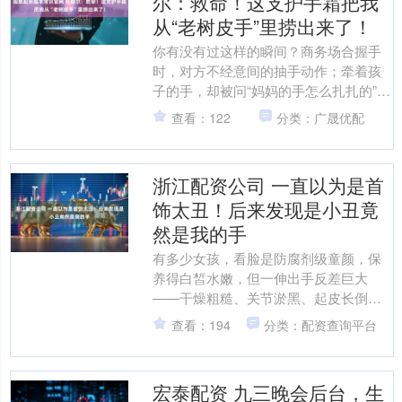
尔：救命！这支护手霜把我
从“老树皮手”里捞出来了！
你有没有过这样的瞬间？商务场合握手
时，对方不经意间的抽手动作；牵着孩
子的手，却被问“妈妈的手怎么扎扎的”；
涂指甲油时，粗糙的甲缘让色彩都失了
查看：122
分类：广晟优配
精致……当双手不再柔....
浙江配资公司 一直以为是首
饰太丑！后来发现是小丑竟
然是我的手
有多少女孩，看脸是防腐剂级童颜，保
养得白皙水嫩，但一伸出手反差巨大
——干燥粗糙、关节淤黑、起皮长倒
刺……超显年龄感！ 脸上人人都知道下
查看：194
分类：配资查询平台
功夫，但拉开整体差距的反而....
宏泰配资 九三晚会后台，生