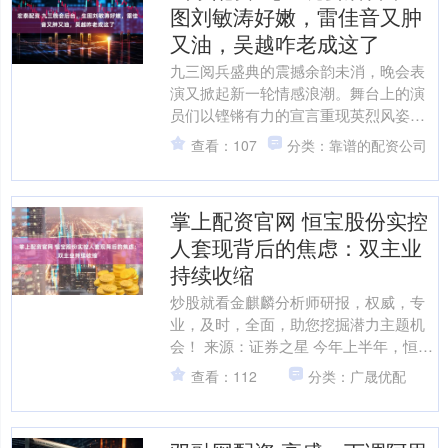
图刘敏涛好嫩，雷佳音又肿
又油，吴越咋老成这了
九三阅兵盛典的震撼余韵未消，晚会表
演又掀起新一轮情感浪潮。舞台上的演
员们以铿锵有力的宣言重现英烈风姿，
令人肃然起敬。然而后台的真实状态却
查看：107
分类：靠谱的配资公司
呈现出截然不同的生动图景....
掌上配资官网 恒宝股份实控
人套现背后的焦虑：双主业
持续收缩
炒股就看金麒麟分析师研报，权威，专
业，及时，全面，助您挖掘潜力主题机
会！ 来源：证券之星 今年上半年，恒宝
股份（维权）（002104.SZ）业绩持续承
查看：112
分类：广晟优配
压，陷入营....