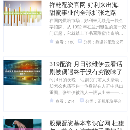
祥乾配资官网 好利来出海:
甜蜜事业的全球扩张之路
在国内烘焙市场，好利来无疑是一块金
字招牌。从 1992 年在兰州诞生的第一家
门店起，它就踏上了书写甜蜜传奇的征
程。多年来，好利来凭借丰富多样的产
查看：180
分类：靠谱的配资公司
品，如绵软细腻的....
319配资 月日张维伊去看话
剧被偶遇终于没有穷酸味了
9月4日的夜晚，话剧院门前人头攒动，
却怎么也挡不住一位身影在人群中杀出
重围。张维伊被路人一眼认出来——竟
然是脱胎换骨般的模样。这位昔日被调
查看：214
分类：正规配资平台
侃“略显油腻”的男士，....
股票配资基本常识官网 杜馥