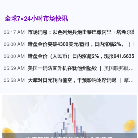
全球7×24小时市场快讯
06:17 AM
市场消息：以色列炮
06:00 AM
暗盘金价突破4300美元/盎司，日内涨幅2%。
06:00 AM
暗盘金价（人民币）日内涨超2%，现报941.
05:59 AM
美国一消防直升机在犹他州坠毁
美国联邦航空局当地时间8月7日证实，一架西科斯基S-64直升机当天在犹他州里奇菲尔德一处野火现场附近作业时坠毁，机上两名乘员目前状况不明。（央视新闻）
05:58 AM
大摩对日元转向偏空，干预影响逐渐消退
摩根士丹利外汇策略师对日元转向偏空，他们认为，随着事实证明美日当局支撑日元汇率的措施效果短暂，日元将逐步走弱。当局联手支撑日元仅短暂提振了日元需求，并未扭转其长期下行趋势。因此，策略师在维持中性立场的同时，转为偏空倾向。“除非再次联合干预汇市，否则我们预计美元/日元将逐步走高，”David Adams、Andrew Watrous和Molly Nickolin周五写道。