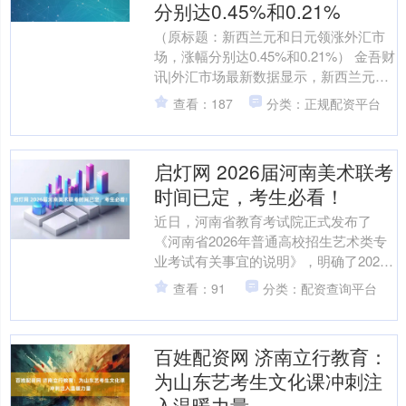
分别达0.45%和0.21%
（原标题：新西兰元和日元领涨外汇市
场，涨幅分别达0.45%和0.21%） 金吾财
讯|外汇市场最新数据显示，新西兰元和
日元成为当日表现最强劲的货币。新西
查看：187
分类：正规配资平台
兰元上涨0....
启灯网 2026届河南美术联考
时间已定，考生必看！
近日，河南省教育考试院正式发布了
《河南省2026年普通高校招生艺术类专
业考试有关事宜的说明》，明确了2026
届美术与设计类专业的联考时间和相关
查看：91
分类：配资查询平台
要求。这一信息对广....
百姓配资网 济南立行教育：
为山东艺考生文化课冲刺注
入温暖力量